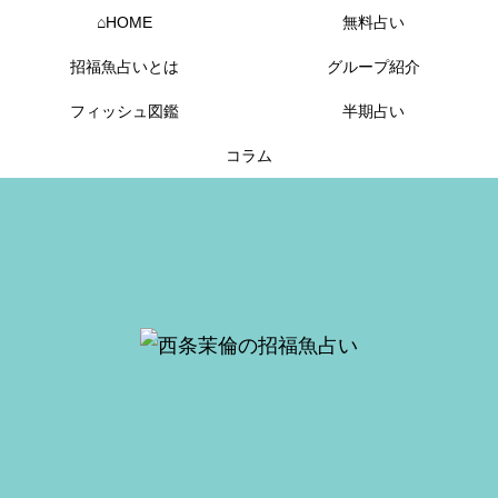
⌂HOME
無料占い
招福魚占いとは
グループ紹介
フィッシュ図鑑
半期占い
コラム