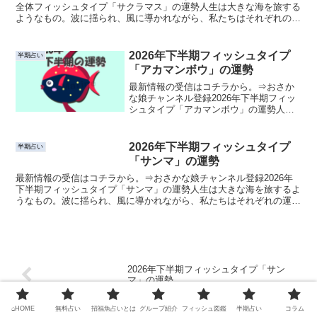
全体フィッシュタイプ「サクラマス」の運勢人生は大きな海を旅する
ようなもの。波に揺られ、風に導かれながら、私たちはそれぞれの運
命の航路を進んでいます。このページでは、あなたの心に...
2026年下半期フィッシュタイプ
半期占い
「アカマンボウ」の運勢
最新情報の受信はコチラから。⇒おさか
な娘チャンネル登録2026年下半期フィッ
シュタイプ「アカマンボウ」の運勢人生
は大きな海を旅するようなもの。波に揺
られ、風に導かれながら、私たちはそれ
ぞれの運命の航路を進んでいます。この
2026年下半期フィッシュタイプ
半期占い
ページでは、あなたの...
「サンマ」の運勢
最新情報の受信はコチラから。⇒おさかな娘チャンネル登録2026年
下半期フィッシュタイプ「サンマ」の運勢人生は大きな海を旅するよ
うなもの。波に揺られ、風に導かれながら、私たちはそれぞれの運命
の航路を進んでいます。このページでは、あなたの心に寄...
2026年下半期フィッシュタイプ「サン
マ」の運勢
⌂HOME
無料占い
招福魚占いとは
グループ紹介
フィッシュ図鑑
半期占い
コラム
2026年下半期フィッシュタイプ「ギザミ