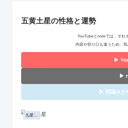
五黄土星の性格と運勢
YouTubeとnoteでは
内容や切り口も違うため、気
▶ Y
▶ 
▶ 招福さ
九星気学