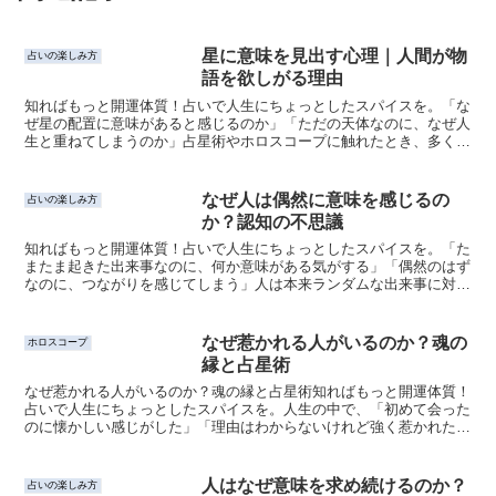
星に意味を見出す心理｜人間が物
占いの楽しみ方
語を欲しがる理由
知ればもっと開運体質！占いで人生にちょっとしたスパイスを。「な
ぜ星の配置に意味があると感じるのか」「ただの天体なのに、なぜ人
生と重ねてしまうのか」占星術やホロスコープに触れたとき、多くの
人は“ただの情報”以上のものを感じ取ります。それは星そ...
なぜ人は偶然に意味を感じるの
占いの楽しみ方
か？認知の不思議
知ればもっと開運体質！占いで人生にちょっとしたスパイスを。「た
またま起きた出来事なのに、何か意味がある気がする」「偶然のはず
なのに、つながりを感じてしまう」人は本来ランダムな出来事に対し
ても、“意味”や“必然性”を感じてしまうことがあります...
なぜ惹かれる人がいるのか？魂の
ホロスコープ
縁と占星術
なぜ惹かれる人がいるのか？魂の縁と占星術知ればもっと開運体質！
占いで人生にちょっとしたスパイスを。人生の中で、「初めて会った
のに懐かしい感じがした」「理由はわからないけれど強く惹かれた」
「なぜか気になって仕方がない」そんな相手に出会った経験...
人はなぜ意味を求め続けるのか？
占いの楽しみ方