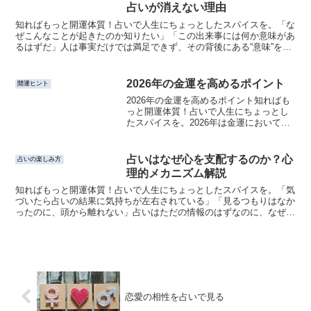
占いが消えない理由
知ればもっと開運体質！占いで人生にちょっとしたスパイスを。「な
ぜこんなことが起きたのか知りたい」「この出来事には何か意味があ
るはずだ」人は事実だけでは満足できず、その背後にある“意味”を探
し続けます。そしてその欲求がある限り、占いは形を変え...
2026年の金運を高めるポイント
開運ヒント
2026年の金運を高めるポイント知ればも
っと開運体質！占いで人生にちょっとし
たスパイスを。2026年は金運において
「堅実さ」と「計画性」が重要な年で
す。大きなチャンスが訪れる一方で、無
計画な支出や衝動買いは運気を下げてし
占いはなぜ心を支配するのか？心
占いの楽しみ方
まいます。ここでは、...
理的メカニズム解説
知ればもっと開運体質！占いで人生にちょっとしたスパイスを。「気
づいたら占いの結果に気持ちが左右されている」「見るつもりはなか
ったのに、頭から離れない」占いはただの情報のはずなのに、なぜこ
こまで心に影響を与えるのでしょうか。それは占いが“心を...
恋愛の相性を占いで見る