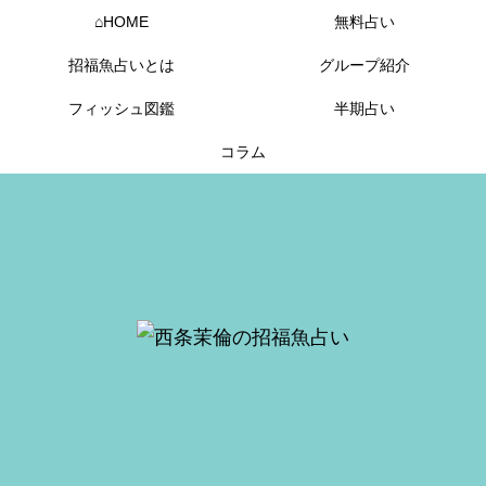
⌂HOME
無料占い
招福魚占いとは
グループ紹介
フィッシュ図鑑
半期占い
コラム