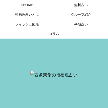
⌂HOME
無料占い
招福魚占いとは
グループ紹介
フィッシュ図鑑
半期占い
コラム