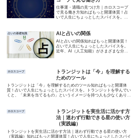
仕事運・適職の見つけ方｜ホロスコープ
で見る働き方知ればもっと開運体質！占
いで人生にちょっとしたスパイスを。
「自分に向いている仕事ってなんだろ
う？」「今の働き方、このままでいいの
かな…」そんなふうに考えたことはあり
AIと占いの関係
占いの基礎知識
ませんか？ホロスコープでは、...
AIと占いの関係知ればもっと開運体質！
占いで人生にちょっとしたスパイスを。
近年、AI（人工知能）がさまざまな分野
で活躍していますが、占いの世界にもそ
の波が押し寄せています。「AIと占いっ
てどう関わるの？」「AIは占いの未来を
どう変えるの？」...
トランジットは「今」を理解する
ホロスコープ
ためのツール
トランジットは「今」を理解するためのツール知ればもっと開運体
質！占いで人生にちょっとしたスパイスを。トランジットを学んでい
くと、「未来を当てるもの」というイメージを持つ人も少なくありま
せん。しかし本来の役割は少し違っていて、トランジットは“...
トランジットを実生活に活かす方
ホロスコープ
法｜迷わず行動できる星の使い方
（実践編）
トランジットを実生活に活かす方法｜迷わず行動できる星の使い方
（実践編）知ればもっと開運体質！占いで人生にちょっとしたスパイ