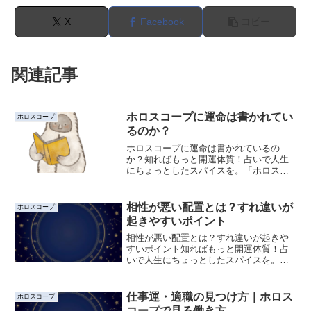
X
Facebook
コピー
関連記事
ホロスコープに運命は書かれてい
ホロスコープ
るのか？
ホロスコープに運命は書かれているの
か？知ればもっと開運体質！占いで人生
にちょっとしたスパイスを。「ホロスコ
ープを見ると、自分の運命が分かるので
しょうか？」占星術に興味を持った人な
ら、一度はそんな疑問を抱いたことがあ
相性が悪い配置とは？すれ違いが
ホロスコープ
るかもしれません。実際にホ...
起きやすいポイント
相性が悪い配置とは？すれ違いが起きや
すいポイント知ればもっと開運体質！占
いで人生にちょっとしたスパイスを。シ
ナストリーを見ていると、「相性が悪い
配置なのでは？」と不安になることもあ
るかもしれません。しかし実際には、完
仕事運・適職の見つけ方｜ホロス
ホロスコープ
全に「悪い相性」というも...
コープで見る働き方