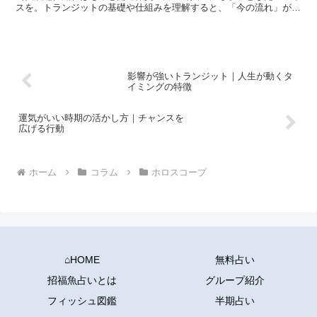
スを。トランジットの基礎や仕組みを理解すると、「今の流れ」が少
しずつ見えるようになってきます。しかし多くの人が次にぶつ...
影響が強いトランジット｜人生が動くタ
イミングの特徴
運気がいい時期の活かし方｜チャンスを
広げる行動
ホーム
コラム
ホロスコープ
⌂HOME
無料占い
招福魚占いとは
グループ紹介
フィッシュ図鑑
半期占い