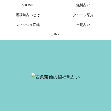
⌂HOME
無料占い
招福魚占いとは
グループ紹介
フィッシュ図鑑
半期占い
コラム